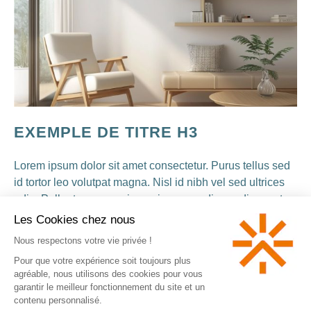
EXEMPLE DE TITRE H3
Lorem ipsum dolor sit amet consectetur. Purus tellus sed
id tortor leo volutpat magna. Nisl id nibh vel sed ultrices
odio. Pellentesque sapien quis suspendisse odio amet
rhoncus morbi nunc. Sit facilisi a tincidunt arcu turpis
vitae eu dignissim.
Viverra ut arcu scelerisque cursus scelerisque. Iaculis
adipiscing mollis sit amet. Pharetra libero faucibus
aliquam proin vitae.