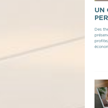
UN 
PE
Des th
présenc
profite
économ