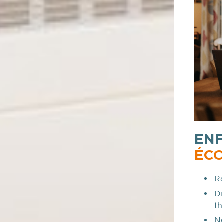
ENF
ÉC
R
Di
t
Ne