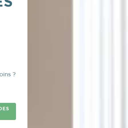
ES
oins ?
DES