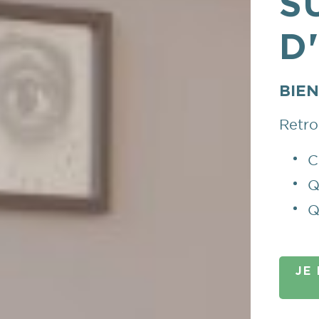
S
D
BIE
Retro
C
Q
Q
JE