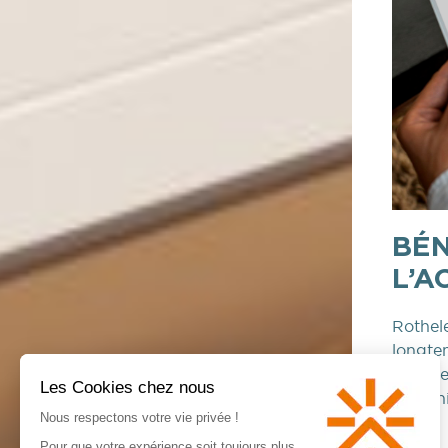
BÉN
L’
Rothele
longtem
financ
disponib