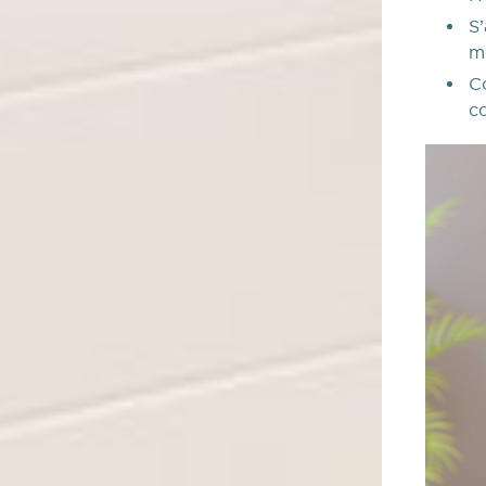
S
m
C
c