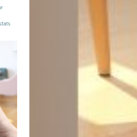
ur
stats