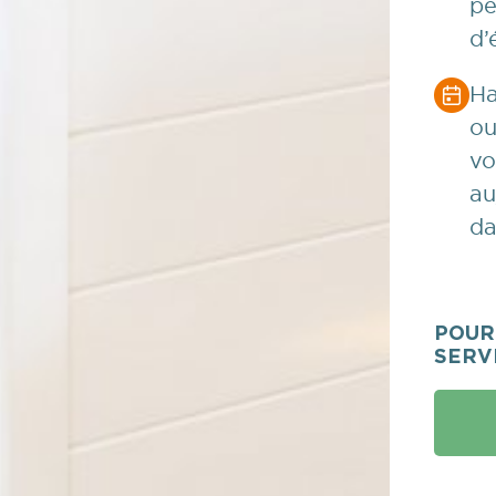
pe
d’
Ha
ou
vo
au
da
POUR
SERV