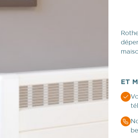
Rothe
dépen
maiso
ET 
Vo
té
No
be