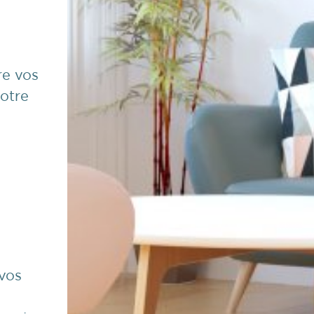
re vos
votre
 vos