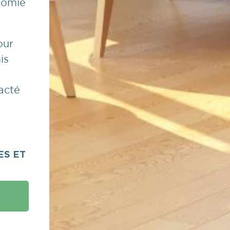
nomie
our
is
acté
ES ET